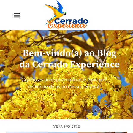
Bem-vindo(a) ao Blog
da Cerrado Experience
Confira as principais notícias e fique por
dentro de dicas do nosso cerrado!
VEJA NO SITE