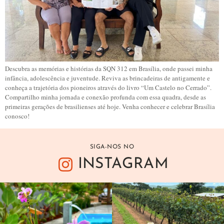
Descubra as memórias e histórias da SQN 312 em Brasília, onde passei minha
infância, adolescência e juventude. Reviva as brincadeiras de antigamente e
conheça a trajetória dos pioneiros através do livro “Um Castelo no Cerrado”.
Compartilho minha jornada e conexão profunda com essa quadra, desde as
primeiras gerações de brasilienses até hoje. Venha conhecer e celebrar Brasília
conosco!
SIGA-NOS NO
INSTAGRAM