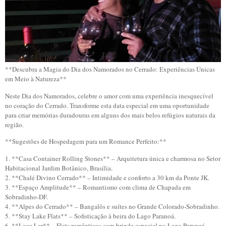
**Descubra a Magia do Dia dos Namorados no Cerrado: Experiências Únicas
em Meio à Natureza**
Neste Dia dos Namorados, celebre o amor com uma experiência inesquecível
no coração do Cerrado. Transforme esta data especial em uma oportunidade
para criar memórias duradouras em alguns dos mais belos refúgios naturais da
região.
**Sugestões de Hospedagem para um Romance Perfeito:**
1. **Casa Container Rolling Stones** – Arquitetura única e charmosa no Setor
Habitacional Jardim Botânico, Brasília.
2. **Chalé Divino Cerrado** – Intimidade e conforto a 30 km da Ponte JK.
3. **Espaço Amplitude** – Romantismo com clima de Chapada em
Sobradinho-DF.
4. **Alpes do Cerrado** – Bangalôs e suítes no Grande Colorado-Sobradinho.
5. **Stay Lake Flats** – Sofisticação à beira do Lago Paranoá.
6. **Loca Lar** – Flats românticos com brinde especial no Lago Paranoá.