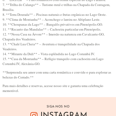
7. **Trilha do Calango** – Turismo rural e trilhas na Chapada da Contagem,
Brasília.
8. **Terra Dourada** – Piscinas naturais e frutas orgânicas no Lago Oeste.
9. **Clima de Montanha** – Aconchego e lareira no Altiplano Leste.
10. **Choupanas da Lago** – Bangalôs privativos em Pirenópolis-GO.
11. **Recanto das Mandalas** – Cachoeira particular em Pirenópolis.
12. **Nossa Casa na Árvore** – Imersão na natureza em Cavalcante-GO,
Chapada dos Veadeiros.
13. **Chalé Lua Cheia** – Aventura e tranquilidade na Chapada dos
Veadeiros.
14. **Mirante da Didi** – Vista esplêndida no Lago Corumbá IV.
15. **Casa da Montanha** – Refúgio tranquilo com cachoeira em Lago
Corumbá IV, Alexânia-GO.
**Surpreenda seu amor com uma carta romântica e convide-o para explorar as
belezas do Cerrado.**
Para mais detalhes e reservas, acesse nosso site e garanta uma celebração
memorável.
SIGA-NOS NO
INSTAGRAM