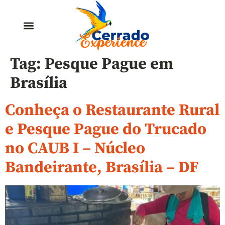
Tag:
Pesque Pague em
Brasília
Conheça o Restaurante Rural
e Pesque Pague do Trucado
no CAUB I – Núcleo
Bandeirante, Brasília – DF