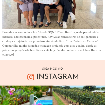
Descubra as memórias e histórias da SQN 312 em Brasília, onde passei minha
infância, adolescência e juventude. Reviva as brincadeiras de antigamente e
conheça a trajetória dos pioneiros através do livro “Um Castelo no Cerrado”.
Compartilho minha jornada e conexão profunda com essa quadra, desde as
primeiras gerações de brasilienses até hoje. Venha conhecer e celebrar Brasília
conosco!
SIGA-NOS NO
INSTAGRAM