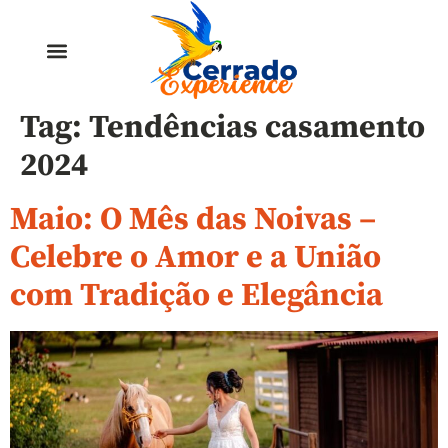
Tag:
Tendências casamento
2024
Maio: O Mês das Noivas –
Celebre o Amor e a União
com Tradição e Elegância