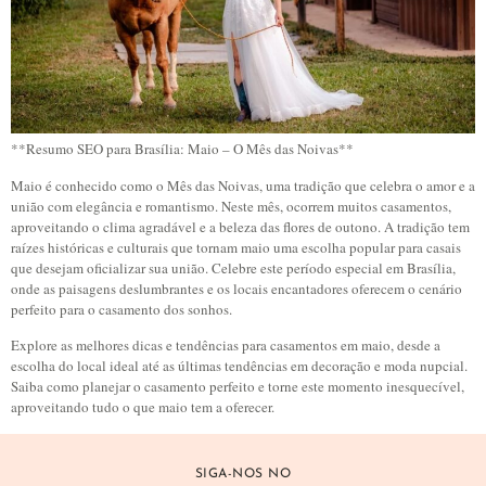
**Resumo SEO para Brasília: Maio – O Mês das Noivas**
Maio é conhecido como o Mês das Noivas, uma tradição que celebra o amor e a
união com elegância e romantismo. Neste mês, ocorrem muitos casamentos,
aproveitando o clima agradável e a beleza das flores de outono. A tradição tem
raízes históricas e culturais que tornam maio uma escolha popular para casais
que desejam oficializar sua união. Celebre este período especial em Brasília,
onde as paisagens deslumbrantes e os locais encantadores oferecem o cenário
perfeito para o casamento dos sonhos.
Explore as melhores dicas e tendências para casamentos em maio, desde a
escolha do local ideal até as últimas tendências em decoração e moda nupcial.
Saiba como planejar o casamento perfeito e torne este momento inesquecível,
aproveitando tudo o que maio tem a oferecer.
SIGA-NOS NO