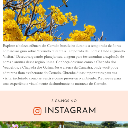
Explore a beleza efêmera do Cerrado brasileiro durante a temporada de flores
com nosso guia sobre “Cerrado durante a Temporada de Flores: Onde e Quando
Visitar.” Descubra quando planejar sua viagem para testemunhar a explosão de
cores e aromas dessa região única. Conheça destinos como a Chapada dos
Veadeiros, a Chapada dos Guimarães e a Serra da Canastra, onde você pode
admirar a flora exuberante do Cerrado. Obtenha dicas importantes para sua
visita, incluindo como se vestir e como preservar o ambiente. Prepare-se para
uma experiência visualmente deslumbrante na natureza do Cerrado.
SIGA-NOS NO
INSTAGRAM