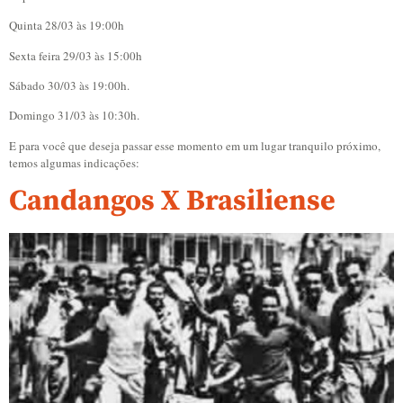
Quinta 28/03 às 19:00h
Sexta feira 29/03 às 15:00h
Sábado 30/03 às 19:00h.
Domingo 31/03 às 10:30h.
E para você que deseja passar esse momento em um lugar tranquilo próximo,
temos algumas indicações:
Candangos X Brasiliense